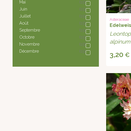
Mai
(15)
Juin
(15)
Juillet
(15)
Asteraceae
Août
(15)
Edelweis
Septembre
(15)
Leontop
Octobre
(15)
alpinum
Novembre
(15)
Décembre
(15)
3,20
€