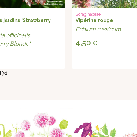
Boraginaceae
s jardins 'Strawberry
Vipérine rouge
Echium russicum
a officinalis
4,50
€
rry Blonde'
(s)