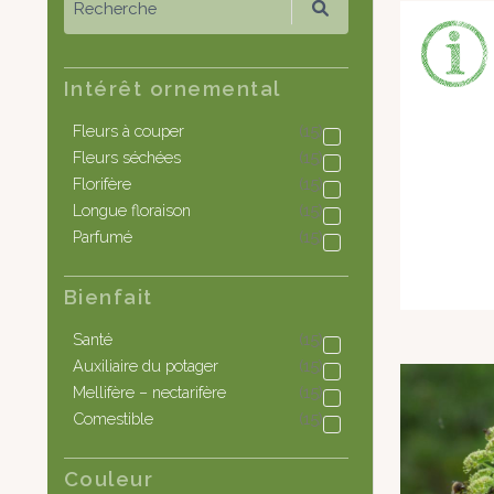
Recherche
Intérêt ornemental
Fleurs à couper
(15)
Fleurs séchées
(15)
Florifère
(15)
Longue floraison
(15)
Parfumé
(15)
Bienfait
Santé
(15)
Auxiliaire du potager
(15)
Mellifère – nectarifère
(15)
Comestible
(15)
Couleur