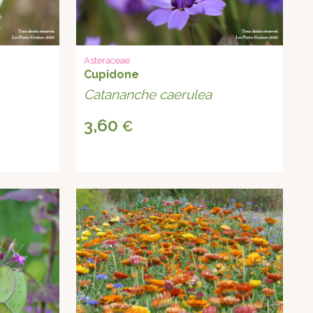
Asteraceae
Cupidone
Catananche caerulea
3,60
€