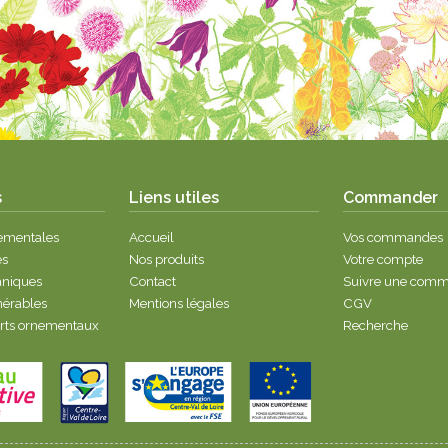
s
Liens utiles
Commander
nementales
Accueil
Vos commandes
es
Nos produits
Votre compte
taniques
Contact
Suivre une com
nérables
Mentions légales
CGV
erts ornementaux
Recherche