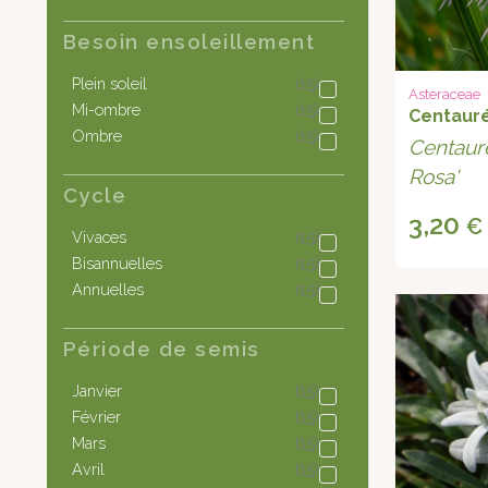
Besoin ensoleillement
Plein soleil
(15)
Asteraceae
Mi-ombre
(15)
Centauré
Ombre
(15)
Centaur
Rosa'
Cycle
3,20
€
Vivaces
(15)
Bisannuelles
(15)
Annuelles
(15)
Période de semis
Janvier
(15)
Février
(15)
Mars
(15)
Avril
(15)