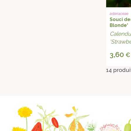
asteraceae
Souci de
Blonde'
Calendul
'Strawbe
3,60
€
14 produit