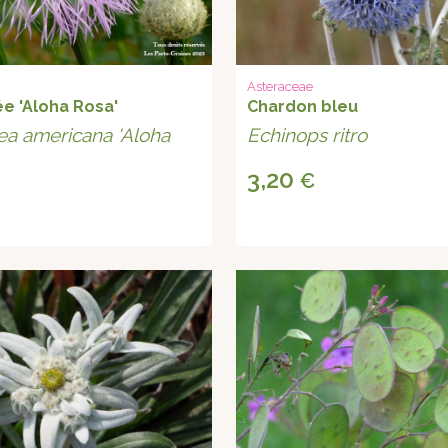
Asteraceae
e 'Aloha Rosa'
Chardon bleu
ea americana 'Aloha
Echinops ritro
3,20
€