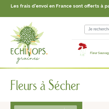
Echinops Graines : graines de fleurs botanique
notre ferme familiale
Les frais d'envoi en France sont offerts à p
Echinops Graines : graines de fleurs botanique
notre ferme familiale
Les frais d'envoi en France sont offerts à p
Fleur Sauva
Fleurs à Sécher