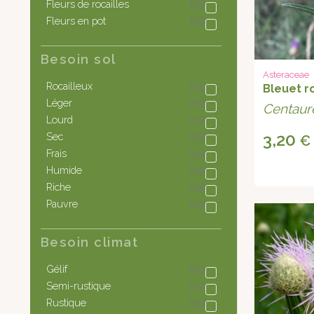
Fleurs de rocailles
(15)
Fleurs en pot
(15)
Besoin sol
Asteraceae
Rocailleux
(15)
Bleuet r
Léger
(15)
Centaur
Lourd
(15)
3,20
Sec
(15)
€
Frais
(15)
Humide
(15)
Riche
(15)
Pauvre
(15)
Besoin climat
Gélif
(15)
Semi-rustique
(15)
Rustique
(15)