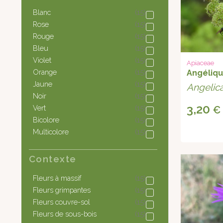
Blanc
(15)
Rose
(15)
Rouge
(15)
Bleu
(15)
Violet
(15)
Apiaceae
Orange
(15)
Angélique
Jaune
(15)
Angelica
Noir
(15)
3,20
Vert
(15)
€
Bicolore
(15)
Multicolore
(15)
Contexte
Fleurs à massif
(15)
Fleurs grimpantes
(15)
Fleurs couvre-sol
(15)
Fleurs de sous-bois
(15)