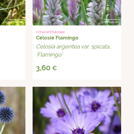
Amaranthaceae
Célosie Flamingo
Celosia argentea var. spicata,
'Flamingo'
3,60
€