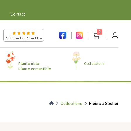
gne dans
Contact
gne dans
unread messages
0
Avis clients 4.9 sur Etsy
Plante utile
Collections
Plante comestible
Collections
Fleurs à Sécher