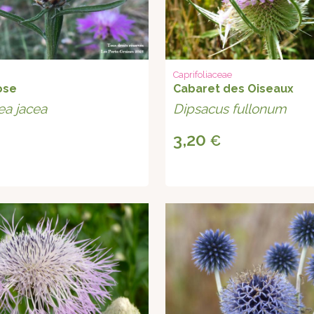
Caprifoliaceae
ose
Cabaret des Oiseaux
ea jacea
Dipsacus fullonum
3,20
€