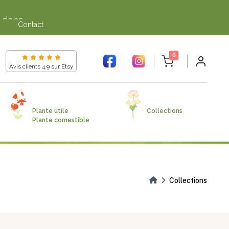
e dans
Contact
e dans
unread messages
0
Avis clients 4.9 sur Etsy
Plante utile
Collections
Plante comestible
Collections