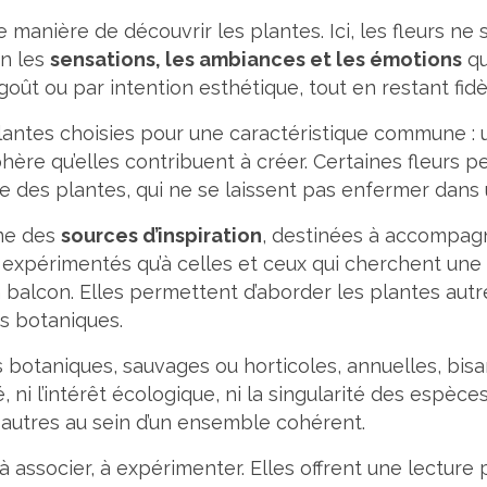
manière de découvrir les plantes. Ici, les fleurs ne 
on les
sensations, les ambiances et les émotions
qu
goût ou par intention esthétique, tout en restant fidèl
antes choisies pour une caractéristique commune : u
ère qu’elles contribuent à créer. Certaines fleurs p
se des plantes, qui ne se laissent pas enfermer dans
me des
sources d’inspiration
, destinées à accompagne
rs expérimentés qu’à celles et ceux qui cherchent une
 balcon. Elles permettent d’aborder les plantes autre
es botaniques.
 botaniques, sauvages ou horticoles, annuelles, bisa
é, ni l’intérêt écologique, ni la singularité des espè
 autres au sein d’un ensemble cohérent.
à associer, à expérimenter. Elles offrent une lecture p