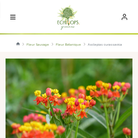
Fleur Sauvage
Fleur Botanique
Asclepias curassavica