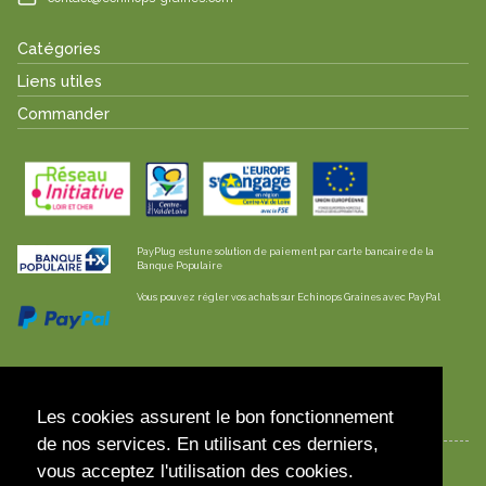
Catégories
Liens utiles
Commander
PayPlug est une solution de paiement par carte bancaire de la
Banque Populaire
Vous pouvez régler vos achats sur Echinops Graines avec PayPal
Les envois sont effectués en lettre suivie /
colissimo pour la France et l'Europe
Les cookies assurent le bon fonctionnement
de nos services. En utilisant ces derniers,
vous acceptez l'utilisation des cookies.
© 2023 Echinops Graines