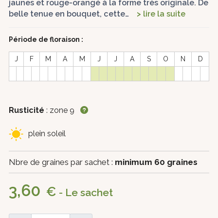
jaunes et rouge-orangé à la forme très originale. De
belle tenue en bouquet, cette…
> lire la suite
Période de floraison :
J
F
M
A
M
J
J
A
S
O
N
D
Rusticité
: zone 9
plein soleil
Nbre de graines par sachet :
minimum 60 graines
3,60
€
- Le sachet