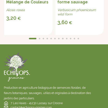
Mélange de Couleurs
forme sauvage
Alcea rosea
Verbascum phoeniceum
wild form
3,20
€
3,60
€
Production en agriculture biologique de semences florales, de
fleurs botaniques, sauvages, utiles et originales à destination des
jardins des particuliers.
7 Les Haies - 41230 Lassay sur Croisne
contact@echinops-graines.com