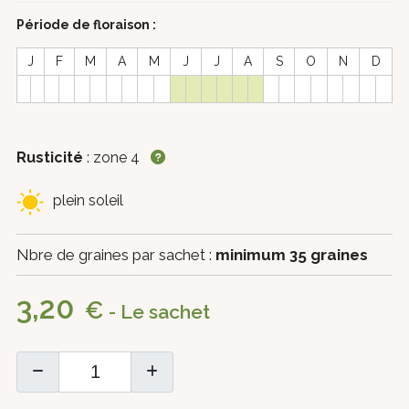
Période de floraison :
J
F
M
A
M
J
J
A
S
O
N
D
Rusticité
: zone 4
plein soleil
Nbre de graines par sachet :
minimum 35 graines
3,20
€
- Le sachet