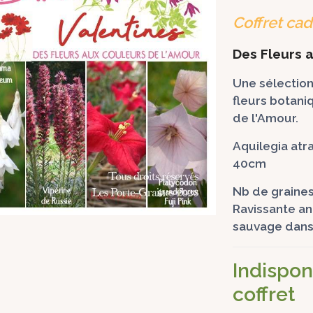
Coffret cad
Des Fleurs 
Une sélection
fleurs botani
de l'Amour.
Aquilegia atra
40cm
Nb de graines
Ravissante anc
sauvage da
Indispon
coffret