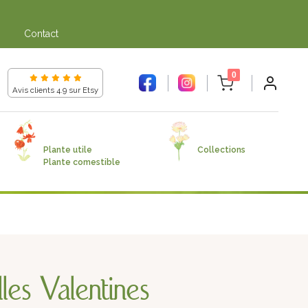
gne dans
Contact
unread messages
0
Avis clients 4.9 sur Etsy
Plante utile
Collections
Plante comestible
les Valentines