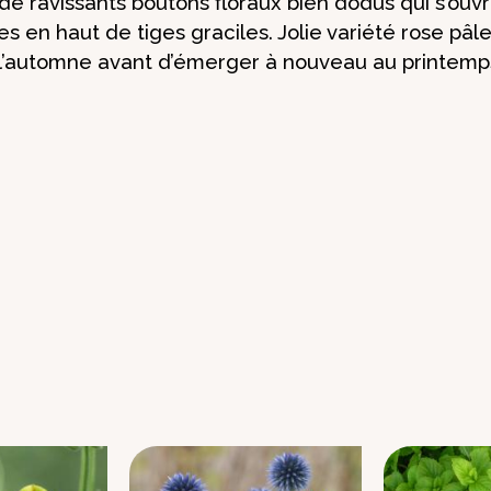
e ravissants boutons floraux bien dodus qui s’ouv
s en haut de tiges graciles. Jolie variété rose pâle
’automne avant d’émerger à nouveau au printemps. 