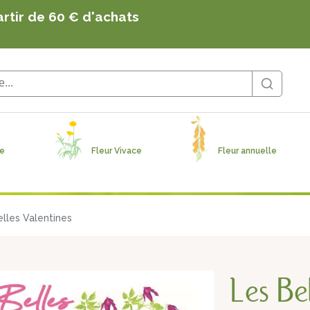
s, sauvages, utiles et originales produites en Solo
artir de 60 € d'achats
ge
Fleur Vivace
Fleur annuelle
elles Valentines
Les Bel