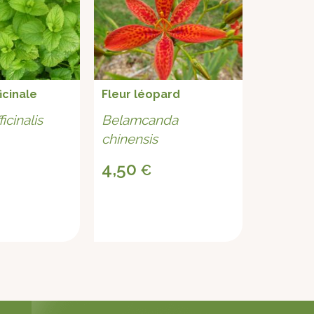
icinale
Fleur léopard
Tourneso
Citron'
icinalis
Belamcanda
Heliant
chinensis
'Jaune C
4,50
€
3,60
€