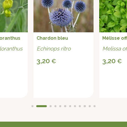
loranthus
Chardon bleu
Mélisse off
loranthus
Echinops ritro
Melissa off
3,20
3,20
€
€