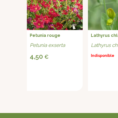
ale
Petunia rouge
Lathyrus ch
inalis f.
Petunia exserta
Lathyrus ch
4,50
Indisponible
€