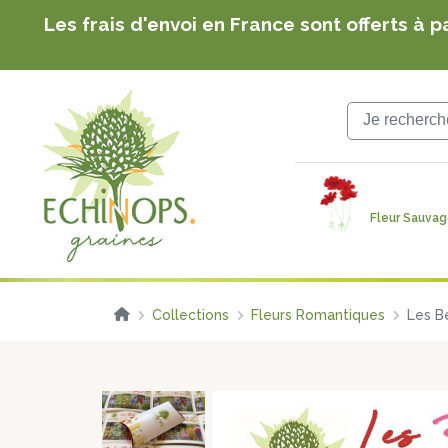
Echinops Graines : graines de fleurs botanique
notre ferme familiale
Les frais d'envoi en France sont offerts à p
Fleur Sauva
Collections
Fleurs Romantiques
Les B