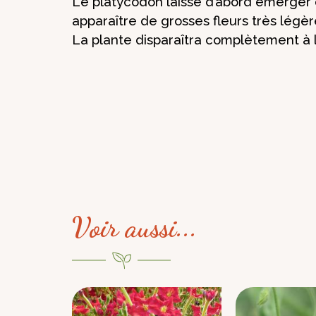
Le platycodon laisse d’abord émerger d
apparaître de grosses fleurs très légère
La plante disparaîtra complètement à l
Voir aussi...