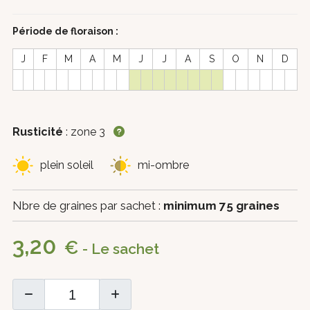
Période de floraison :
J
F
M
A
M
J
J
A
S
O
N
D
Rusticité
: zone 3
plein soleil
mi-ombre
Nbre de graines par sachet :
minimum 75 graines
3,20
€
- Le sachet