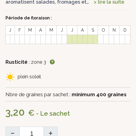
aromatisent salades, fromages et…
> lire la suite
Période de floraison :
J
F
M
A
M
J
J
A
S
O
N
D
Rusticité
: zone 3
plein soleil
Nbre de graines par sachet :
minimum 400 graines
3,20
€
- Le sachet