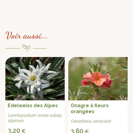
Voir aussi...
Edelweiss des Alpes
Onagre à fleurs
orangées
Leontopodium nivale subsp.
alpinum
Oenothera versicolor
3,20
3,60
€
€