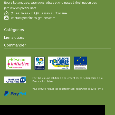
fleurs botaniques, sauvages, utiles et originales à destination des
jardins des particuliers.
7 Les Haies - 41230 Lassay sur Croisne
contact@echinops-graines.com
Catégories
Liens utiles
Commander
PayPlug est une solution de paiement par carte bancaire de la
Banque Populaire
Vous pouvez régler vos achats sur Echinops Graines avec PayPal
Les envois sont effectués en lettre suivie /
colissimo pour la France et l'Europe