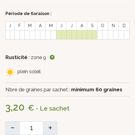
Période de floraison :
J
F
M
A
M
J
J
A
S
O
N
D
Rusticité
: zone 9
plein soleil
Nbre de graines par sachet :
minimum 60 graines
3,20
€
- Le sachet