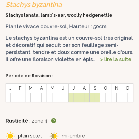
Stachys byzantina
Stachys lanata, lamb's-ear, woolly hedgenettle
Plante vivace couvre-sol, Hauteur : 50cm
Le stachys byzantina est un couvre-sol très original
et décoratif qui séduit par son feuillage semi-
persistant, tendre et doux comme une oreille d'ours.
Il offre une floraison violette en épis…
> lire la suite
Période de floraison :
J
F
M
A
M
J
J
A
S
O
N
D
Rusticité
: zone 4
plein soleil
mi-ombre