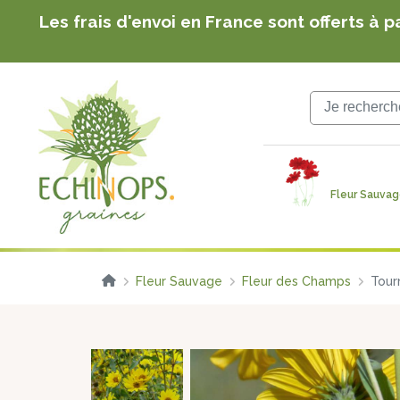
notre ferme familiale
Les frais d'envoi en France sont offerts à p
Echinops Graines : graines de fleurs botanique
notre ferme familiale
Les frais d'envoi en France sont offerts à p
Fleur Sauva
Fleur Sauvage
Fleur des Champs
Tour