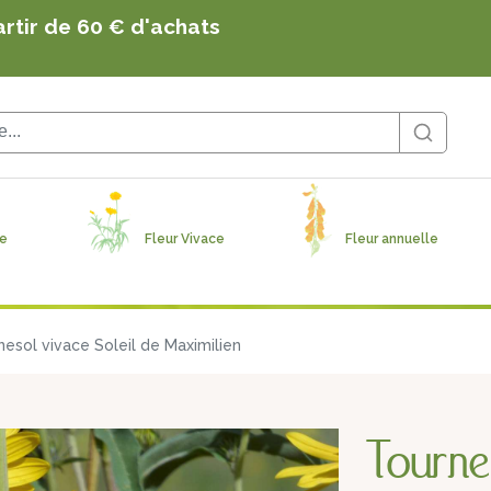
artir de 60 € d'achats
s, sauvages, utiles et originales produites en Solo
artir de 60 € d'achats
ge
Fleur Vivace
Fleur annuelle
nesol vivace Soleil de Maximilien
Tournes