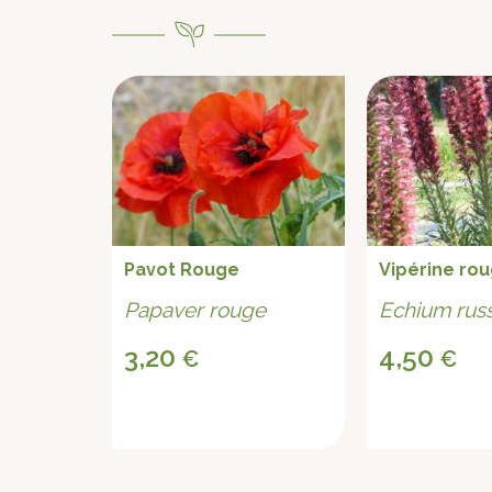
Balcon
Pavot Rouge
Vipérine ro
au
Papaver rouge
Echium rus
eurs bio
3,20
4,50
€
€