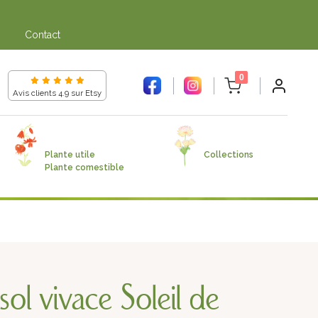
gne dans
Contact
unread messages
0
Avis clients 4.9 sur Etsy
Plante utile
Collections
Plante comestible
ol vivace Soleil de