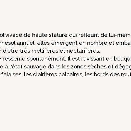
sol vivace de haute stature qui refleurit de lui-m
urnesol annuel, elles émergent en nombre et emba
é d'être très mellifères et nectarifères.
se ressème spontanément. Il est ravissant en bouq
se à l'état sauvage dans les zones sèches et dégag
falaises, les clairières calcaires, les bords des ro