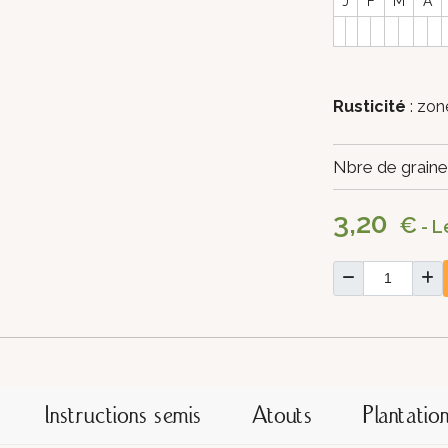
J
F
M
A
Rusticité
: zo
Nbre de graine
3,20
€
- L
Instructions semis
Atouts
Plantatio