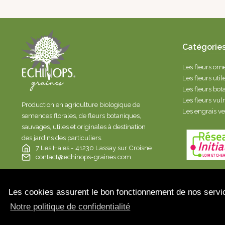
Catégorie
Les fleurs or
Les fleurs util
Les fleurs bo
Les fleurs vul
Production en agriculture biologique de
Les engrais v
semences florales, de fleurs botaniques,
sauvages, utiles et originales à destination
des jardins des particuliers.
7 Les Haies - 41230 Lassay sur Croisne
contact@echinops-graines.com
© 2023 Echinops Graines
Les cookies assurent le bon fonctionnement de nos service
Notre politique de confidentialité
graines-fleurs-soleil-de-maximilien-110.html