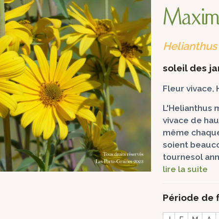
Maximi
Helianthus
soleil des j
Fleur vivace,
L'Helianthus 
vivace de haut
même chaque 
soient beauco
tournesol an
lire la suite
Période de f