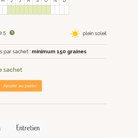
M
J
J
A
S
O
N
D
ne 5
plein soleil
s par sachet :
minimum 150 graines
e sachet
Ajouter au panier
n
Entretien