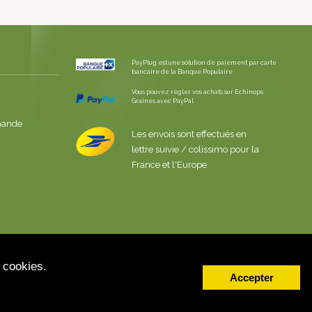
PayPlug est une solution de paiement par carte
bancaire de la Banque Populaire
Vous pouvez régler vos achats sur Echinops
Graines avec PayPal
mande
Les envois sont effectués en
lettre suivie / colissimo pour la
France et l'Europe
 cookies.
Accepter