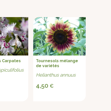
s Carpates
Tournesols mélange
Petite P
de variétés
piculifolius
Sanguis
Helianthus annuus
3,20
€
4,50
€